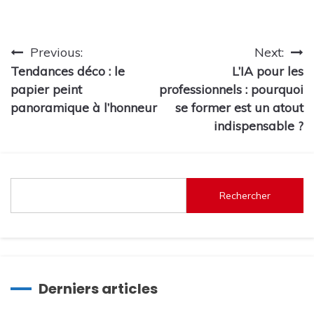
Navigation
Previous:
Next:
Tendances déco : le
L’IA pour les
de
papier peint
professionnels : pourquoi
l’article
panoramique à l’honneur
se former est un atout
indispensable ?
Rechercher
Derniers articles